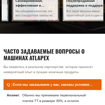
Своевременная,
Послепродажная
эффективная и
поддержка и поддержка
безопасная доставка
аксессуаров
Мы обещаем клиентам, что
Все наши машины имеют
все стандартные заказы на
гарантийный срок в один год
конфигурацию будут
или 2000 часов. У нас есть
доставлены в течение 10 - 25
полная система запасных
дней, и у нас есть
частей. У нас есть запасы
профессиональная команда
запасных частей для машин,
упаковки, которая
произведенных в разные
гарантирует, что товары
годы.
клиентов будут доставлены
ЧАСТО ЗАДАВАЕМЫЕ ВОПРОСЫ О
клиентам безопасно и
неразрушающе.
МАШИНАХ ATLAPEX
Вы окажетесь в реальном партнерстве, которое принесет
невероятный опыт и лучшие конечные продукты.
Если мы заказываем у вас, каковы условия
оплаты?
Обычно мы принимаем первоначальный
платеж TT в размере 30%, а остаток