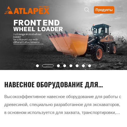
Продукты
НАВЕСНОЕ ОБОРУДОВАНИЕ ДЛЯ
Б
ЭКСКАВАТОРОВ – ЗАХВАТ ДЛЯ
ю
Высокоэффективное навесное оборудование для работы с
П
ДРЕВЕСИНЫ
древесиной, специально разработанное для экскаваторов,
пе
в,
в основном используется для захвата, транспортировки,
п
штабелирования, погрузки и разгрузки древесных
п
В