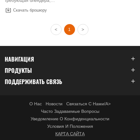
требующая блендера,
бетонной тележки и
Скачать брошюру
погрузчика, экономит 3
рабочих места и 100 градусов
<
1
>
электроэнергии в день. За год
можно сэкономить 100 тысяч
долларов.
НАВИГАЦИЯ
ПРОДУКТЫ
ПОДДЕРЖИВАТЬ СВЯЗЬ
О Нас
Новости
Связаться С Нами/a>
Часто Задаваемые Вопросы
Уведомление О Конфиденциальности
Условия И Положения
КАРТА САЙТА