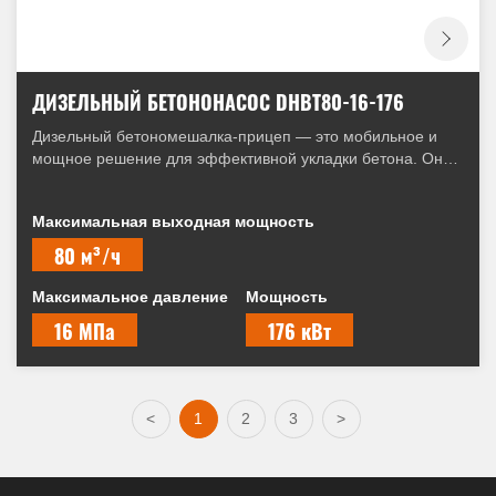
ДИЗЕЛЬНЫЙ БЕТОНОНАСОС DHBT80-16-176
Дизельный бетономешалка-прицеп — это мобильное и
мощное решение для эффективной укладки бетона. Она
легко перемещается между объектами и подает бетон на
большие расстояния и высоты, даже в труднодоступных
Максимальная выходная мощность
местах. Эта машина повышает производительность,
сокращает трудозатраты и обеспечивает точную заливку
80 м³/ч
для различных строительных проектов.
Максимальное давление
Мощность
16 МПа
176 кВт
<
1
2
3
>