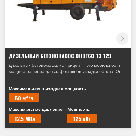
ДИЗЕЛЬНЫЙ БЕТОНОНАСОС DHBT60-13-129
Дизельный бетономешалка-прицеп — это мобильное и
мощное решение для эффективной укладки бетона. Она
легко перемещается между объектами и подает бетон на
большие расстояния и высоты, даже в труднодоступных
Максимальная выходная мощность
местах. Эта машина повышает производительность,
сокращает трудозатраты и обеспечивает точную заливку
60 м³/ч
для различных строительных проектов.
Максимальное давление
Мощность
12.5 МПа
125 кВт