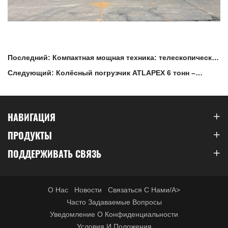
Последний: Компактная мощная техника: телескопическая
стрела 3.0 т для сложных объектов
Следующий: Колёсный погрузчик ATLAPEX 6 тонн –
создан для тяжёлых условий
НАВИГАЦИЯ
ПРОДУКТЫ
ПОДДЕРЖИВАТЬ СВЯЗЬ
О Нас
Новости
Связаться С Нами/a>
Часто Задаваемые Вопросы
Уведомление О Конфиденциальности
Условия И Положения