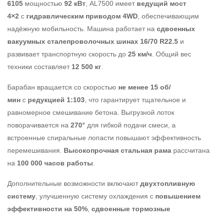
6105
мощностью
92 кВт
, AL7500 имеет
ведущий мост
4×2
с
гидравлическим приводом 4WD
, обеспечивающим
надёжную мобильность. Машина работает на
сдвоенных
вакуумных сталепроволочных шинах 16/70 R22.5
и
развивает транспортную скорость до
25 км/ч
. Общий вес
техники составляет
12 500 кг
.
Барабан вращается со скоростью
не менее 15 об/
мин
с
редукцией 1:103
, что гарантирует тщательное и
равномерное смешивание бетона. Выгрузной лоток
поворачивается на
270°
для гибкой подачи смеси, а
встроенные спиральные лопасти повышают эффективность
перемешивания.
Высокопрочная стальная рама
рассчитана
на
100 000 часов работы
.
Дополнительные возможности включают
двухтопливную
систему
, улучшенную систему охлаждения с
повышением
эффективности на 50%
,
сдвоенные тормозные