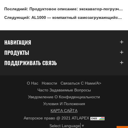
Последний: Продуктовое описание: экскаватор-погрузчик
BK100
Следующий: AL1000 — компактный самозагружающийся
бетоносмеситель для частных подрядчиков
НАВИГАЦИЯ
ПРОДУКТЫ
ПОДДЕРЖИВАТЬ СВЯЗЬ
О Нас
Новости
Связаться С Нами/a>
Часто Задаваемые Вопросы
Уведомление О Конфиденциальности
Условия И Положения
КАРТА САЙТА
Авторское право @ 2021 ATLAPEX
Select Language
▼