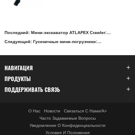
Последний: Мини-экскаватор ATLAPEX Crawler:
универсальное решение для ваших строительных нужд
Следующий: Гусеничные мини-погрузчики:
универсальные рабочие лошадки строительной отрасли
НАВИГАЦИЯ
ПРОДУКТЫ
ПОДДЕРЖИВАТЬ СВЯЗЬ
О Нас
Новости
Связаться С Нами/a>
Часто Задаваемые Вопросы
Уведомление О Конфиденциальности
Условия И Положения