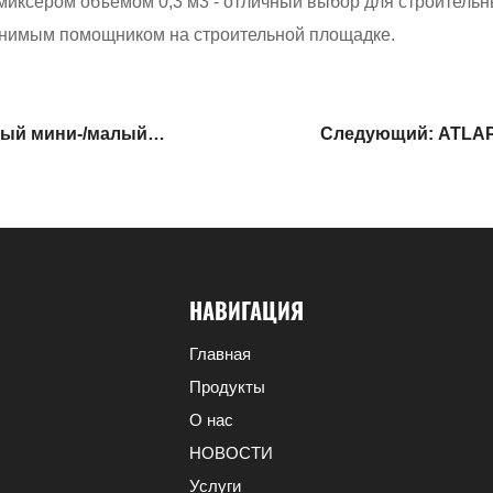
миксером объемом 0,3 м3 - отличный выбор для строительн
енимым помощником на строительной площадке.
вый мини-/малый
Следующий: ATLAP
НАВИГАЦИЯ
Главная
Продукты
О нас
НОВОСТИ
Услуги