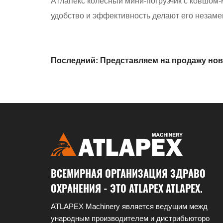
Атлапекс колесный мини-погрузчик с ковшом-
удобство и эффективность делают его незам
Последний: Представляем на продажу но
телескопический погрузчик Atlapex
ВСЕМИРНАЯ ОРГАНИЗАЦИЯ ЗДРАВО
ОХРАНЕНИЯ - ЭТО ATLAPEX ATLAPEX.
ATLAPEX Machinery является ведущим межд
ународным производителем и дистрибьюторо