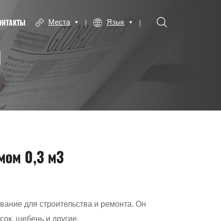
ОНТАКТЫ
Места
Язык
Ы
мом 0,3 м3
вание для строительства и ремонта. Он
ок, щебень и другие.