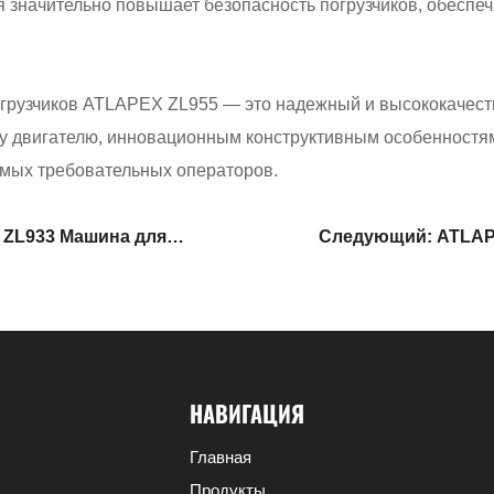
я значительно повышает безопасность погрузчиков, обеспе
погрузчиков ATLAPEX ZL955 — это надежный и высококачес
 двигателю, инновационным конструктивным особенностям
амых требовательных операторов.
 ZL933 Машина для
Следующий: ATLAPE
енным радиатором
НАВИГАЦИЯ
Главная
Продукты