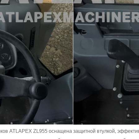
зчиков ATLAPEX ZL955 оснащена защитной втулкой, эффек