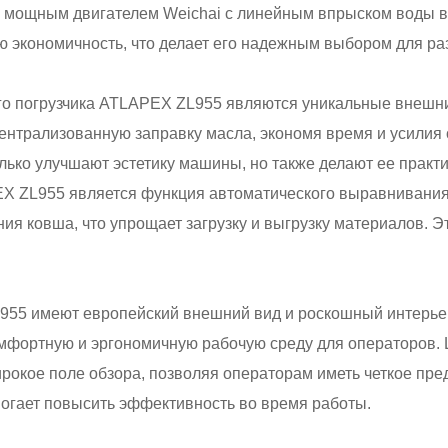
мощным двигателем Weichai с линейным впрыском воды в 
 экономичность, что делает его надежным выбором для ра
о погрузчика ATLAPEX ZL955 являются уникальные внешни
централизованную заправку масла, экономя время и усилия 
ько улучшают эстетику машины, но также делают ее практи
X ZL955 является функция автоматического выравнивания
ия ковша, что упрощает загрузку и выгрузку материалов. Э
L955 имеют европейский внешний вид и роскошный интерьер
комфортную и эргономичную рабочую среду для операторов.
окое поле обзора, позволяя операторам иметь четкое пре
могает повысить эффективность во время работы.