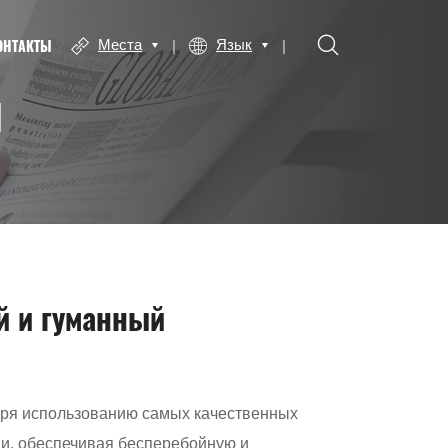
ОНТАКТЫ
Места
Язык
Ы
й и гуманный
аря использованию самых качественных
ии, обеспечивая бесперебойную и