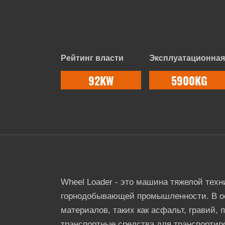
Рейтинг власти
Эксплуатационная
92KW
5900KG
Wheel Loader - это машина тяжелой техн
горнодобывающей промышленности. В ос
материалов, таких как асфальт, гравий, 
транспортные средства для транспортир