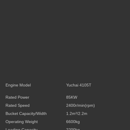
Engine Model
Yuchai 4105T
Rated Power
85KW
Rated Speed
2400r/min(rpm)
Bucket Capacity/Width
1.2m³/2.2m
Operating Weight
6600kg
Loading Capacity
2200kg