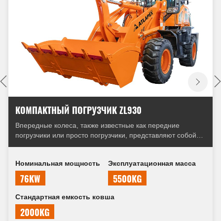
КОМПАКТНЫЙ ПОГРУЗЧИК ZL940
Впередные колеса, также известные как передние
погрузчики или просто погрузчики, представляют собой
машины с тяжелым оборудованием, обычно
используемые в строительстве, министнинге и сельском
Номинальная мощность
Эксплуатационная масса
хозяйстве.
92KW
8200KG
Стандартная емкость ковша
2800KG