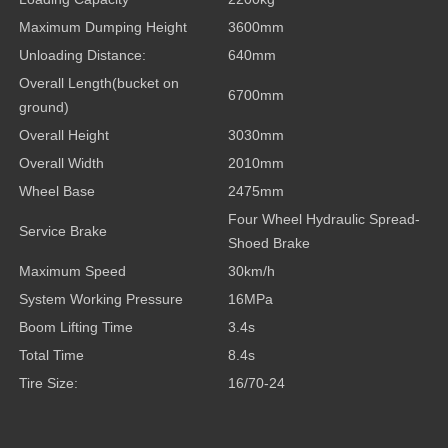
Maximum Dumping Height
3600mm
Unloading Distance:
640mm
Overall Length(bucket on
6700mm
ground)
Overall Height
3030mm
Overall Width
2010mm
Wheel Base
2475mm
Four Wheel Hydraulic Spread-
Service Brake
Shoed Brake
Maximum Speed
30km/h
System Working Pressure
16MPa
Boom Lifting Time
3.4s
Total Time
8.4s
Tire Size:
16/70-24