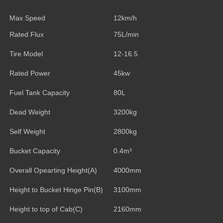
Max Speed
12km/h
Rated Flux
75L/min
Tire Model
12-16.5
Rated Power
45kw
Fuel Tank Capacity
80L
Dead Weight
3200kg
Self Weight
2800kg
Bucket Capacity
0.4m³
Overall Opearting Height(A)
4000mm
Height to Bucket Hinge Pin(B)
3100mm
Height to top of Cab(C)
2160mm