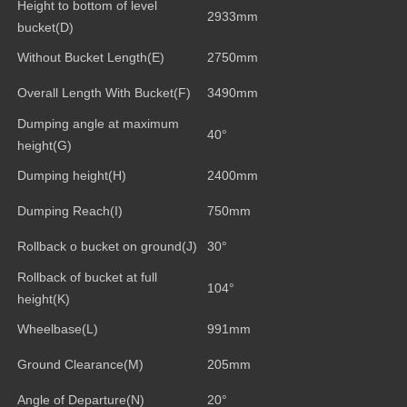
Height to bottom of level
2933mm
bucket(D)
Without Bucket Length(E)
2750mm
Overall Length With Bucket(F)
3490mm
Dumping angle at maximum
40°
height
(G)
Dumping height(H)
2400mm
Dumping Reach(I)
750mm
Rollback o bucket on ground(J)
30°
Rollback of bucket at full
104°
height(K)
Wheelbase(L)
991mm
Ground Clearance(M)
205mm
Angle of Departure(N)
20°