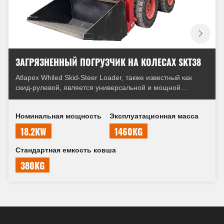
ЗАГРЯЗНЕННЫЙ ПОГРУЗЧИК НА КОЛЕСАХ SKT38
Atlapex Whiled Skid-Steer Loader, также известный как
скид-рулевой, является универсальной и мощной
строительной машиной, которая широко используется в
различных отраслях промышленности. Он оснащен
Номинальная мощность
Эксплуатационная масса
четырьмя колесами и уникальным механизмом рулевого
управления, который позволяет ему заскочить, отсюда и
18.2KW
1460KG
название «Skid-Steer».
Стандартная емкость ковша
380KG