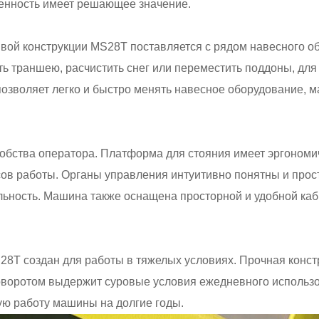
ренность имеет решающее значение.
ивой конструкции MS28T поставляется с рядом навесного 
ть траншею, расчистить снег или переместить поддоны, для
озволяет легко и быстро менять навесное оборудование, м
добства оператора. Платформа для стояния имеет эргоном
сов работы. Органы управления интуитивно понятны и прос
ьность. Машина также оснащена просторной и удобной ка
S28T создан для работы в тяжелых условиях. Прочная кон
 поворотом выдержит суровые условия ежедневного использ
ую работу машины на долгие годы.